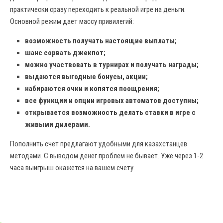
практически сразу переходить к реальной игре на деньги.
Основной режим дает массу привилегий:
возможность получать настоящие выплаты;
шанс сорвать джекпот;
можно участвовать в турнирах и получать награды;
выдаются выгодные бонусы, акции;
набираются очки и копятся поощрения;
все функции и опции игровых автоматов доступны;
открывается возможность делать ставки в игре с
живыми дилерами.
Пополнить счет предлагают удобными для казахстанцев
методами. С выводом денег проблем не бывает. Уже через 1-2
часа выигрыш окажется на вашем счету.