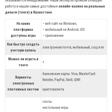
оказываются ненадежными. Наши эксперты провели большую
работу и нашли самые достойные
онлайн-казино на реальные
деньги (тенге) в Казахстане.
На каких
– веб-сайт на Windows,
платформах
– мобильный на Android, iOS
доступны игры
– приложения
Как быстро создать
электронная почта, мобильный, соцсети
учетную запись
Можно ли играть в
+
тенге
банковские карты: Visa, MasterCard
Варианты
Neteller, PayPal, Skrill, QIWI
электронных
платежных систем
криптовалюта
слоты
настольные игры